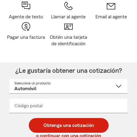
Agente de texto
Llamar al agente
Email al agente
Pagar una factura
Obtén una tarjeta
de identificación
¿Le gustaría obtener una cotización?
Seleccione un producto
Seleccione
un
nombre
de
producto
del
Código postal
Ingresa
Ingresa
_____
menú
un
un
desplegable
código
código
postal
postal
Obtenga una cotización
de
de
5
5
o continuar con una cotización