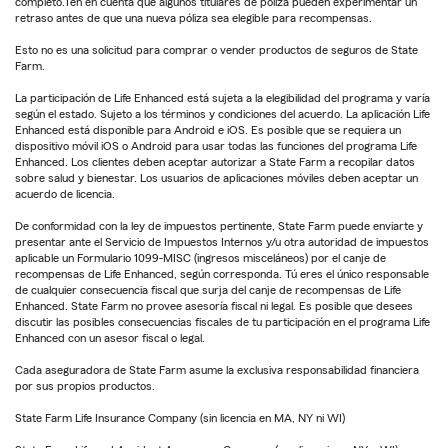
completo.Ten en cuenta que algunos titulares de póliza pueden experimentar un
retraso antes de que una nueva póliza sea elegible para recompensas.
Esto no es una solicitud para comprar o vender productos de seguros de State
Farm.
La participación de Life Enhanced está sujeta a la elegibilidad del programa y varía
según el estado. Sujeto a los términos y condiciones del acuerdo. La aplicación Life
Enhanced está disponible para Android e iOS. Es posible que se requiera un
dispositivo móvil iOS o Android para usar todas las funciones del programa Life
Enhanced. Los clientes deben aceptar autorizar a State Farm a recopilar datos
sobre salud y bienestar. Los usuarios de aplicaciones móviles deben aceptar un
acuerdo de licencia.
De conformidad con la ley de impuestos pertinente, State Farm puede enviarte y
presentar ante el Servicio de Impuestos Internos y/u otra autoridad de impuestos
aplicable un Formulario 1099-MISC (ingresos misceláneos) por el canje de
recompensas de Life Enhanced, según corresponda. Tú eres el único responsable
de cualquier consecuencia fiscal que surja del canje de recompensas de Life
Enhanced. State Farm no provee asesoría fiscal ni legal. Es posible que desees
discutir las posibles consecuencias fiscales de tu participación en el programa Life
Enhanced con un asesor fiscal o legal.
Cada aseguradora de State Farm asume la exclusiva responsabilidad financiera
por sus propios productos.
State Farm Life Insurance Company (sin licencia en MA, NY ni WI)