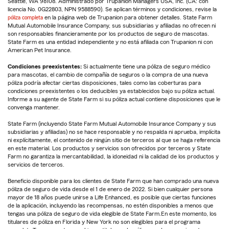
Seattle, WA 98108. Administrado por Trupanion Managers USA, Inc. (CA: con
licencia No. 0G22803, NPN 9588590). Se aplican términos y condiciones, revise la
póliza completa
en la página web de Trupanion para obtener detalles. State Farm
Mutual Automobile Insurance Company, sus subsidiarias y afiliadas no ofrecen ni
son responsables financieramente por los productos de seguro de mascotas.
State Farm es una entidad independiente y no está afiliada con Trupanion ni con
American Pet Insurance.
Condiciones preexistentes:
Si actualmente tiene una póliza de seguro médico
para mascotas, el cambio de compañía de seguros o la compra de una nueva
póliza podría afectar ciertas disposiciones, tales como las coberturas para
condiciones preexistentes o los deducibles ya establecidos bajo su póliza actual.
Informe a su agente de State Farm si su póliza actual contiene disposiciones que le
convenga mantener.
State Farm (incluyendo State Farm Mutual Automobile Insurance Company y sus
subsidiarias y afiliadas) no se hace responsable y no respalda ni aprueba, implícita
ni explícitamente, el contenido de ningún sitio de terceros al que se haga referencia
en este material. Los productos y servicios son ofrecidos por terceros y State
Farm no garantiza la mercantabilidad, la idoneidad ni la calidad de los productos y
servicios de terceros.
Beneficio disponible para los clientes de State Farm que han comprado una nueva
póliza de seguro de vida desde el 1 de enero de 2022. Si bien cualquier persona
mayor de 18 años puede unirse a Life Enhanced, es posible que ciertas funciones
de la aplicación, incluyendo las recompensas, no estén disponibles a menos que
tengas una póliza de seguro de vida elegible de State Farm.En este momento, los
titulares de póliza en Florida y New York no son elegibles para el programa