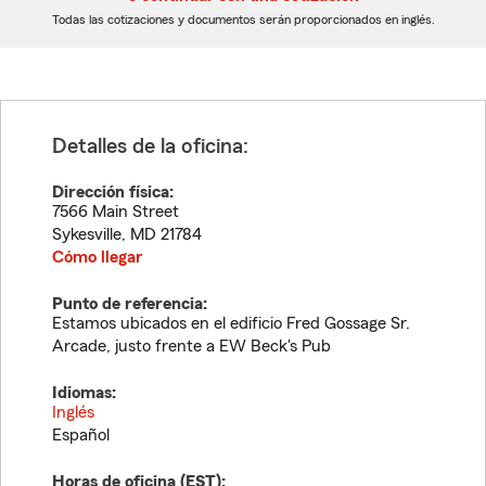
dígitos
dígitos
Todas las cotizaciones y documentos serán proporcionados en inglés.
Detalles de la oficina:
Dirección física:
7566 Main Street
Sykesville
,
MD
21784
Cómo llegar
Punto de referencia:
Estamos ubicados en el edificio Fred Gossage Sr.
Arcade, justo frente a EW Beck's Pub
Idiomas:
Inglés
Español
Horas de oficina (
EST
):