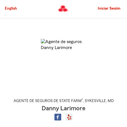
Pasar
al
English
Iniciar Sesión
contenido
principal
Comienzo
del
contenido
principal
®
AGENTE DE SEGUROS DE STATE FARM
,
SYKESVILLE
, MD
Danny Larimore